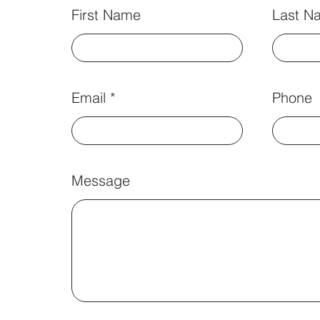
First Name
Last N
Email
Phone
Message